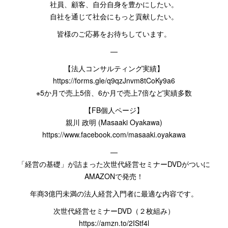
社員、顧客、自分自身を豊かにしたい。
自社を通じて社会にもっと貢献したい。
皆様のご応募をお待ちしています。
—
【法人コンサルティング実績】
https://forms.gle/q9qzJnvm8tCoKy9a6
※
5
か月で売上
5
倍、
6
か月で売上
7
倍など実績多数
【
FB
個人ページ】
親川
政明
(
Masaaki Oyakawa
)
https://www.facebook.com/masaaki.oyakawa
—
「経営の基礎」が詰まった次世代経営セミナー
DVD
がついに
AMAZON
で発売！
年商
3
億円未満の法人経営入門者に最適な内容です。
次世代経営セミナー
DVD
（２枚組み）
https://amzn.to/2IStf4l