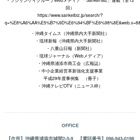
回）
https://www.sankeibiz.jp/search/?
q=%E8%A6%AA%E5%B7%9D%E6%94%BF%E6%98%8E&web.x=8&
・沖縄タイムス（沖縄県内大手新聞社）
・琉球新報（沖縄県内大手新聞社）
・八重山日報（新聞社）
・琉球ジャーナル（
Web
メディア）
・沖縄県浦添市商工会（広報誌）
・中小企業経営革新強化支援事業
平成
29
年度事例集 （冊子）
・沖縄テレビ
OTV
（ニュース枠）
OFFICE
【住所】沖縄県浦添市城間2-5-9 【電話番号】098-943-0198