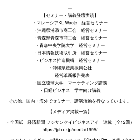
—
【セミナー・講義登壇実績】
・マレーシア
KL Waoje
経営セミナー
・沖縄県浦添市商工会 経営セミナー
・青森県青森市商工会 経営セミナー
・青森中央学院大学 経営セミナー
・日本情報技術取引所 経営セミナー
・ビジネス推進機構 経営セミナー
・沖縄県産業振興公社
経営革新報告発表
・国立琉球大学 マーケティング講義
・日経ビジネス 学生向け講義
その他、国内・海外でセミナー、講演活動を行なっています。
【メディア掲載一覧】
・全国紙 経済新聞
フジサンケイビジネスアイ 連載（全
12
回）
https://jpb.or.jp/media/1995/
・フジサンケイグループ
Web
メディア
「
Sankei-Biz
」連載（全
12