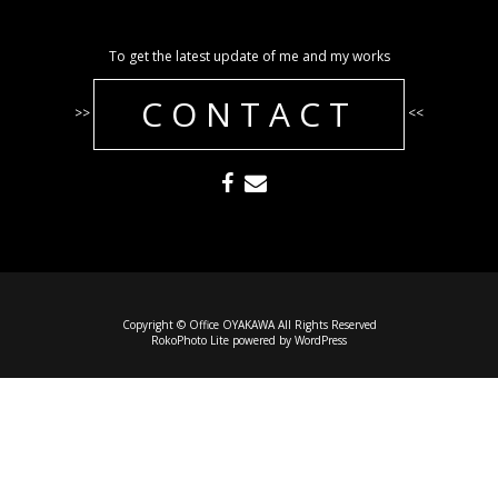
To get the latest update of me and my works
CONTACT
>>
<<
Copyright © Office OYAKAWA All Rights Reserved
RokoPhoto Lite
powered by
WordPress