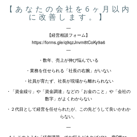
ン
ド
【あなたの会社を6ヶ月以内
ウ
で
に改善します。】
開
き
ま
す)
—
【経営相談フォーム】
https://forms.gle/q9qzJnvm8tCoKy9a6
—
・数年、売上が伸び悩んでいる
・業務を任せられる「社長の右腕」がいない
・社員が育たず、社長が現場から離れられない
・「資金繰り」や「資金調達」などの「お金のこと」や「会社の
数字」がよくわからない
・２代目として経営を任せられたが、この先どうして良いかわか
らない。
—
もしそのような「経営課題」でお悩みがあればぜひ一度
Office-