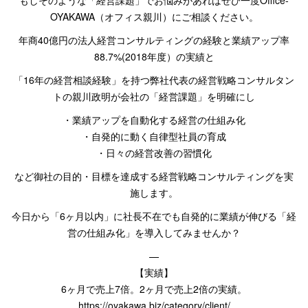
OYAKAWA
（オフィス親川）にご相談ください。
年商
40
億円の法人経営コンサルティングの経験と業績アップ率
88.7%
(
2018
年度）の実績と
「16
年の経営相談経験」を持つ弊社代表の経営戦略コンサルタン
トの親川政明が会社の「経営課題」を明確にし
・業績アップを自動化する経営の仕組み化
・自発的に動く自律型社員の育成
・日々の経営改善の習慣化
など御社の目的・目標を達成する経営戦略コンサルティングを実
施します。
今日から「
6
ヶ月以内」に社長不在でも自発的に業績が伸びる「経
営の仕組み化」を導入してみませんか？
—
【実績】
6
ヶ月で売上
7
倍。
2
ヶ月で売上
2
倍の実績。
https://oyakawa.biz/category/client/