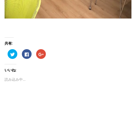
共有:
ク
Facebook
ク
リ
で
リ
ッ
共
ッ
ク
有
ク
し
す
し
いいね:
て
る
て
Twitter
に
Google+
で
は
で
読み込み中...
共
ク
共
有
リ
有
(新
ッ
(新
し
ク
し
い
し
い
ウ
て
ウ
ィ
く
ィ
ン
だ
ン
ド
さ
ド
ウ
い
ウ
で
(新
で
開
し
開
き
い
き
ま
ウ
ま
す)
ィ
す)