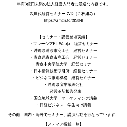
年商
3
億円未満の法人経営入門者に最適な内容です。
次世代経営セミナー
DVD
（２枚組み）
https://amzn.to/2IStf4l
—
【セミナー・講義登壇実績】
・マレーシア
KL Waoje
経営セミナー
・沖縄県浦添市商工会 経営セミナー
・青森県青森市商工会 経営セミナー
・青森中央学院大学 経営セミナー
・日本情報技術取引所 経営セミナー
・ビジネス推進機構 経営セミナー
・沖縄県産業振興公社
経営革新報告発表
・国立琉球大学 マーケティング講義
・日経ビジネス 学生向け講義
その他、国内・海外でセミナー、講演活動を行なっています。
【メディア掲載一覧】