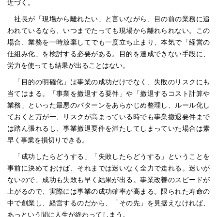
近づく。
社長が「現場から離れたい」と言いながら、目の前の業務に追
われているなら、いつまでたっても現場から離れられない。この
場合、業務を一時放棄してでも一度立ち止まり、本気で「経営の
仕組み化」を検討する必要がある。目的を達成できない手段に、
労力を使っても結果が出ることはない。
「目的の明確化」は事業の成功だけでなく、失敗のリスクにも
当てはまる。「事業を撤退する要件」や「撤退するコスト計算や
業務」といった最悪のパターンをあらかじめ整理し、ルール化し
ておくと万が一、リスクが高まっている時でも事業撤退要件まで
は踏ん張れるし、事業撤退要件を満たしてしまっていた場合は素
早く事業を損切りできる。
「成功したらどうする」「失敗したらどうする」ということを
事前に決めておけば、それまでは迷いなく全力で走れる。迷いが
ないので、成功も失敗も早く結果が出る。事業改善のスピードが
上がるので、実際には事業の成功確率が高まる。限られた寿命の
中で創業し、経営するのだから、「その先」を見据えなければ、
あっという間に人生が終わってしまう。