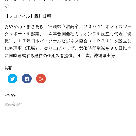
◇
【プロフィル】親川政明
おやかわ・まさあき 沖縄県立泊高卒。２００４年オフィスワー
クサポートを起業、１４年合同会社ミリオンズを設立し代表（現
職）、１７年日本パーソナルビジネス協会（ＪＰＢＡ）を設立し
代表理事（現職）。売り上げアップ、労働時間削減を９０日以内
に同時達成する経営の仕組みを提供。４１歳。沖縄県出身。
共有:
ク
Facebook
ク
リ
で
リ
ッ
共
ッ
ク
有
ク
し
す
し
いいね:
て
る
て
Twitter
に
Google+
で
は
で
読み込み中...
共
ク
共
有
リ
有
(新
ッ
(新
し
ク
し
い
し
い
ウ
て
ウ
ィ
く
ィ
ン
だ
ン
ド
さ
ド