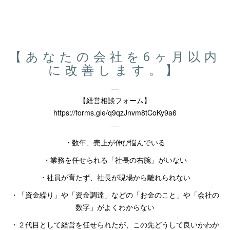
ウ
い
ウ
で
(新
で
開
し
開
き
い
き
ま
ウ
ま
す)
ィ
す)
ン
ド
【あなたの会社を6ヶ月以内
ウ
で
に改善します。】
開
き
ま
す)
—
【経営相談フォーム】
https://forms.gle/q9qzJnvm8tCoKy9a6
—
・数年、売上が伸び悩んでいる
・業務を任せられる「社長の右腕」がいない
・社員が育たず、社長が現場から離れられない
・「資金繰り」や「資金調達」などの「お金のこと」や「会社の
数字」がよくわからない
・２代目として経営を任せられたが、この先どうして良いかわか