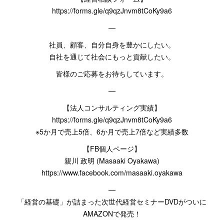
https://forms.gle/q9qzJnvm8tCoKy9a6
—
社員、顧客、自分自身を豊かにしたい。
自社を通じて社会にもっと貢献したい。
皆様のご応募をお待ちしています。
—
【法人コンサルティング実績】
https://forms.gle/q9qzJnvm8tCoKy9a6
※
5
か月で売上
5
倍、
6
か月で売上
7
倍など実績多数
【
FB
個人ページ】
親川
政明
(
Masaaki Oyakawa
)
https://www.facebook.com/masaaki.oyakawa
—
「経営の基礎」が詰まった次世代経営セミナー
DVD
がついに
AMAZON
で発売！