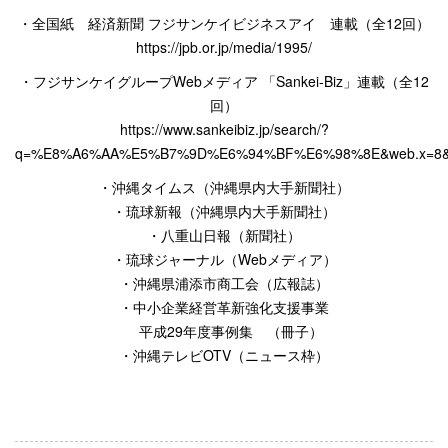
・全国紙 経済新聞
フジサンケイビジネスアイ 連載（全
12
回）
https://jpb.or.jp/media/1995/
・フジサンケイグループ
Web
メディア
「
Sankei-Biz
」連載（全
12
回）
https://www.sankeibiz.jp/search/?
q=%E8%A6%AA%E5%B7%9D%E6%94%BF%E6%98%8E&web.x=8&
・沖縄タイムス（沖縄県内大手新聞社）
・琉球新報（沖縄県内大手新聞社）
・八重山日報（新聞社）
・琉球ジャーナル（
Web
メディア）
・沖縄県浦添市商工会（広報誌）
・中小企業経営革新強化支援事業
平成
29
年度事例集 （冊子）
・沖縄テレビ
OTV
（ニュース枠）