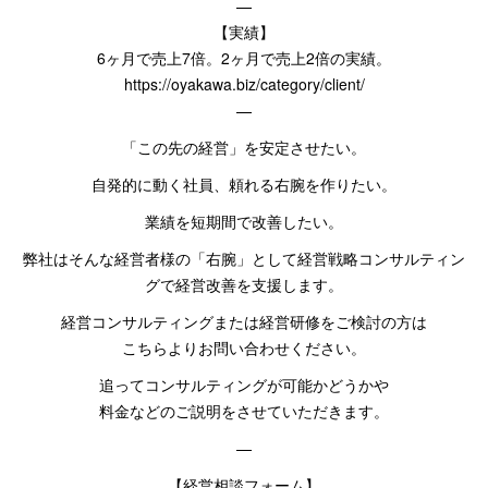
—
【実績】
6
ヶ月で売上
7
倍。
2
ヶ月で売上
2
倍の実績。
https://oyakawa.biz/category/client/
—
「この先の経営」を安定させたい。
自発的に動く社員、頼れる右腕を作りたい。
業績を短期間で改善したい。
弊社はそんな経営者様の「右腕」として経営戦略コンサルティン
グで経営改善を支援します。
経営コンサルティングまたは経営研修をご検討の方は
こちらよりお問い合わせください。
追ってコンサルティングが可能かどうかや
料金などのご説明をさせていただきます。
—
【経営相談フォーム】