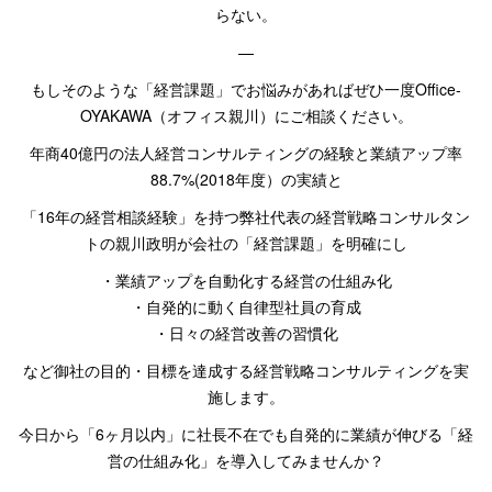
らない。
—
もしそのような「経営課題」でお悩みがあればぜひ一度
Office-
OYAKAWA
（オフィス親川）にご相談ください。
年商
40
億円の法人経営コンサルティングの経験と業績アップ率
88.7%
(
2018
年度）の実績と
「16
年の経営相談経験」を持つ弊社代表の経営戦略コンサルタン
トの親川政明が会社の「経営課題」を明確にし
・業績アップを自動化する経営の仕組み化
・自発的に動く自律型社員の育成
・日々の経営改善の習慣化
など御社の目的・目標を達成する経営戦略コンサルティングを実
施します。
今日から「
6
ヶ月以内」に社長不在でも自発的に業績が伸びる「経
営の仕組み化」を導入してみませんか？