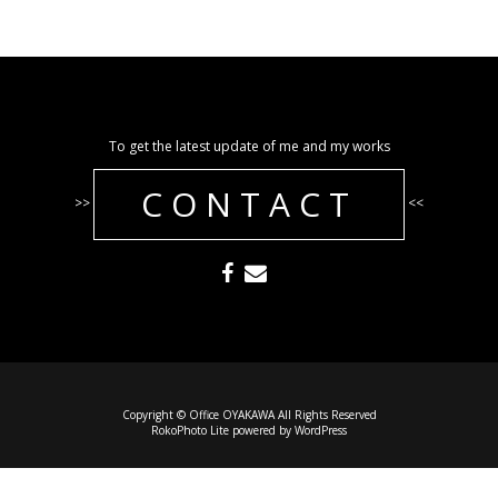
To get the latest update of me and my works
CONTACT
>>
<<
Copyright © Office OYAKAWA All Rights Reserved
RokoPhoto Lite
powered by
WordPress