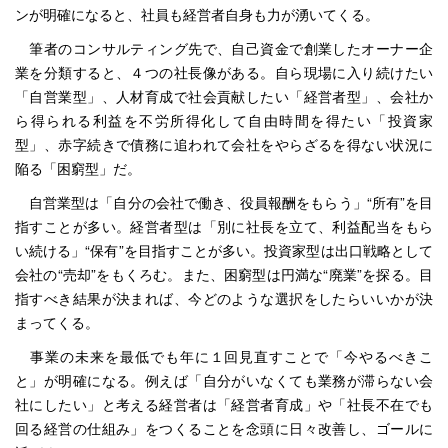
ンが明確になると、社員も経営者自身も力が湧いてくる。
筆者のコンサルティング先で、自己資金で創業したオーナー企
業を分類すると、４つの社長像がある。自ら現場に入り続けたい
「自営業型」、人材育成で社会貢献したい「経営者型」、会社か
ら得られる利益を不労所得化して自由時間を得たい「投資家
型」、赤字続きで債務に追われて会社をやらざるを得ない状況に
陥る「困窮型」だ。
自営業型は「自分の会社で働き、役員報酬をもらう」“所有”を目
指すことが多い。経営者型は「別に社長を立て、利益配当をもら
い続ける」“保有”を目指すことが多い。投資家型は出口戦略として
会社の“売却”をもくろむ。また、困窮型は円満な“廃業”を探る。目
指すべき結果が決まれば、今どのような選択をしたらいいかが決
まってくる。
事業の未来を最低でも年に１回見直すことで「今やるべきこ
と」が明確になる。例えば「自分がいなくても業務が滞らない会
社にしたい」と考える経営者は「経営者育成」や「社長不在でも
回る経営の仕組み」をつくることを念頭に日々改善し、ゴールに